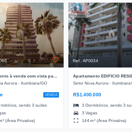
0058
Ref.: AP0034
Apartamento à venda com vista para o Rio Paranaíba, Edifício Privilége Rio em Itumbiara
va Aurora - Itumbiara/GO
Setor Nova Aurora - Itumbiar
te
R$1.400.000
VENDA
rmitórios
, sendo
3
suítes
3
Dormitórios
, sendo
3
su
gas
3 Vagas
m² (Área Privativa)
144 m² (Área Privativa)