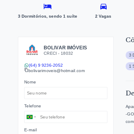
3 Dormitórios, sendo 1 suíte
2 Vagas
C
BOLIVAR IMÓVEIS
CRECI -
18032
3 
(64) 9 9236-2052
1 
bolivarimoveis@hotmail.com
Nome
De
Telefone
Apar
-GO,
comp
E-mail