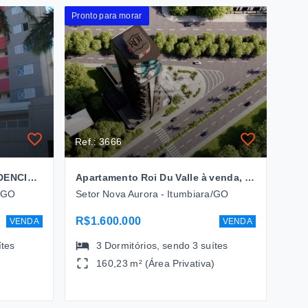
Pronto para morar
Ref.: 3666
Apartamento EDIFICIO RESIDENCIAL MARSEILLE com 3 dormitórios à venda, 144 m² por R$ 1.400.000,00 - Setor Nova Aurora - Itumbiara/GO
Apartamento Roi Du Valle à venda, com 3 dormitorios160,23m² Setor Nova Aurora- Itumbiara/GO
a/GO
Setor Nova Aurora - Itumbiara/GO
R$1.600.000
VENDA
VENDA
ítes
3
Dormitórios
, sendo
3
suítes
160,23 m² (Área Privativa)