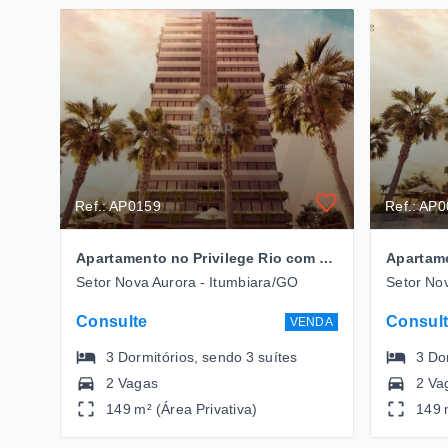
Ref.: AP0159
Ref.: AP
Apartamento no Privilege Rio com 3 dormitórios à venda, 149 m² venda por R$ 1.400,000,00 - Setor Nova Aurora - Itumbiara/GO
Setor Nova Aurora - Itumbiara/GO
Setor No
Consulte
Consul
VENDA
3
Dormitórios
, sendo
3
suítes
3
Do
2 Vagas
2 Va
149 m² (Área Privativa)
149 