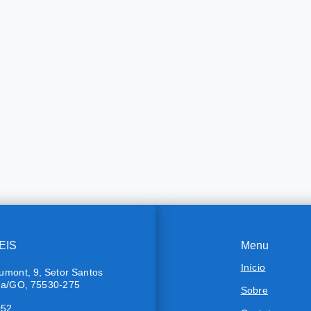
EIS
Menu
Início
umont, 9, Setor Santos
ra/GO, 75530-275
Sobre
052