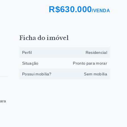
R$630.000
/
VENDA
Ficha do imóvel
Perfil
Residencial
Situação
Pronto para morar
Possui mobília?
Sem mobília
iara