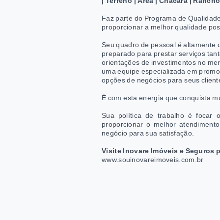
| Terreno | Área | Chácara | Ranch
Faz parte do Programa de Qualidade I
proporcionar a melhor qualidade poss
Seu quadro de pessoal é altamente q
preparado para prestar serviços ta
orientações de investimentos no mer
uma equipe especializada em promov
opções de negócios para seus client
É com esta energia que conquista m
Sua política de trabalho é focar 
proporcionar o melhor atendiment
negócio para sua satisfação.
Visite Inovare Imóveis e Seguro
www.souinovareimoveis.com.br