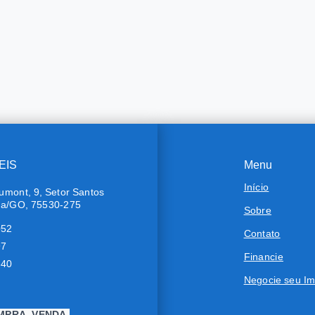
EIS
Menu
Início
umont, 9, Setor Santos
ra/GO, 75530-275
Sobre
052
Contato
97
Financie
640
Negocie seu Im
MPRA, VENDA,