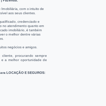
o | Fazenda.
mobiliária, com o intuito de
ível aos seus clientes.
ualificado, credenciado e
nto no atendimento quanto em
cado imobiliário, é também
er o melhor dentre várias
es.
uitos negócios e amigos.
o cliente, procurando sempre
o e a melhor oportunidade de
s para LOCAÇÃO E SEGUROS: