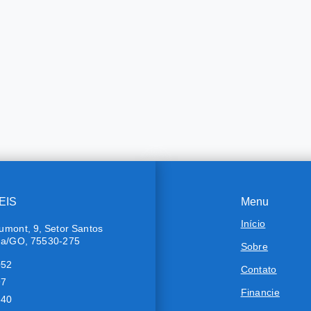
EIS
Menu
Início
umont, 9, Setor Santos
ra/GO, 75530-275
Sobre
052
Contato
97
Financie
640