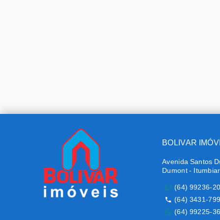
BOLIVAR IMÓV
Avenida Santos D
Dumont - Itumbia
(64) 99236-2
(64) 3431-79
(64) 99225-3