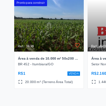
Pronto para construir
Ref.: 3639
Ref.: AR
Área à venda de 10.000 m² 50x200 na BR 452 - Itumbiara/GO Valor a consultar
BR 452 - Itumbiara/GO
Setor Nor
R$1
R$2.160
VENDA
20.000 m² (Terreno Área Total)
1.44