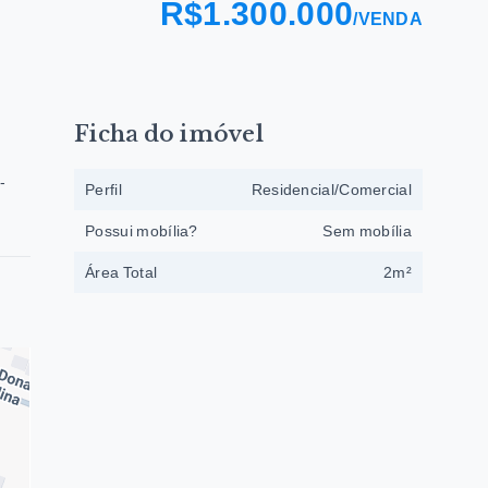
R$1.300.000
/
VENDA
Ficha do imóvel
-
Perfil
Residencial/Comercial
Possui mobília?
Sem mobília
Área Total
2m²