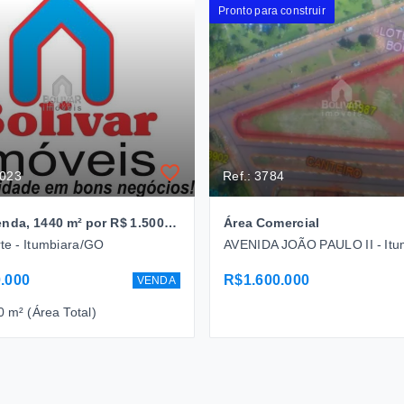
Pronto para construir
0023
Ref.: 3784
Área à venda, 1440 m² por R$ 1.500.000 - Av. Modesto de Carvalho - Itumbiara/GO
Área Comercial
te - Itumbiara/GO
.000
R$1.600.000
VENDA
0 m² (Área Total)