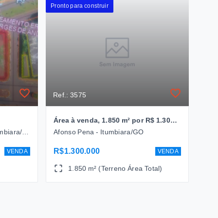
Pronto para construir
Ref.: 3575
Área à venda, 1.850 m² por R$ 1.300.000 - Bairro Afonso Pena - Itumbiara/GO
AVENIDA JOÃO PAULO II - Itumbiara/GO
Afonso Pena - Itumbiara/GO
R$1.300.000
VENDA
VENDA
1.850 m² (Terreno Área Total)