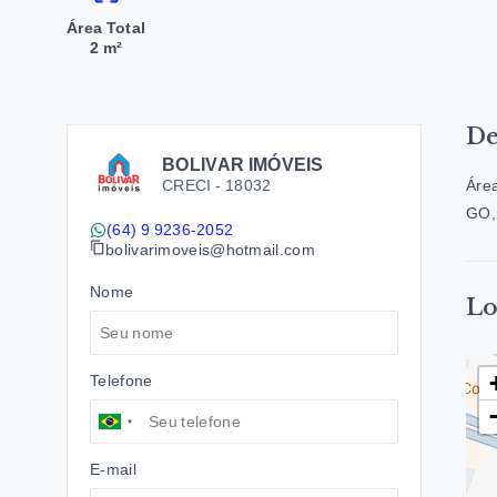
Área Total
2 m²
De
BOLIVAR IMÓVEIS
CRECI -
18032
Área
GO,
(64) 9 9236-2052
bolivarimoveis@hotmail.com
Nome
Lo
Telefone
E-mail