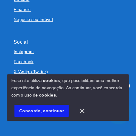
Financie
Negocie seu Imóvel
Social
Instagram
Facebook
X (Antigo Twitter)
Esse site utiliza
cookies
, que possibilitam uma melhor
experiência de navegação.
Ao continuar, você concorda
Olá! Estamos disponíveis para te ajudar.
com o uso de
cookies
.
© Copyright 2026 - BOLIVAR IMÓVEIS - Todos os direitos
reservados
Concordo, continuar
SITE PARA IMOBILIARIA