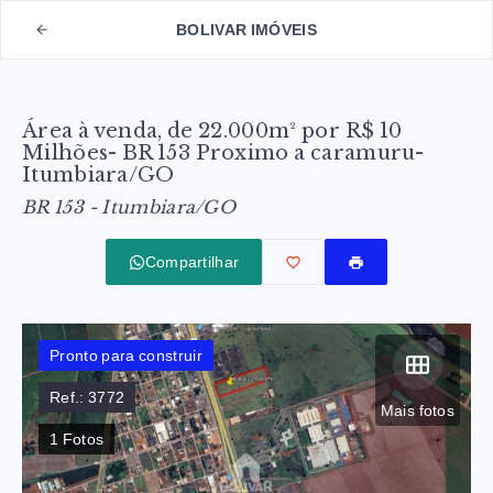
BOLIVAR IMÓVEIS
Área à venda, de 22.000m² por R$ 10
Milhões- BR 153 Proximo a caramuru-
Itumbiara/GO
BR 153 - Itumbiara/GO
Compartilhar
Pronto para construir
Ref.:
3772
Mais fotos
1
Fotos