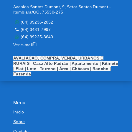
Avenida Santos Dumont, 9, Setor Santos Dumont -
Itumbiara/GO, 75530-275
(64) 99236-2052
(64) 3431-7997
(64) 99225-3640
Ver e-mail
AVALIAÇÃO, COMPRA, VENDA, URBANOS E
RURAIS - Casa Alto Padrão | Apartamento | Kitinete
| Flat | Lote | Terreno | Área | Chácara | Rancho |
Fazenda
Menu
Início
Sobre
Contato