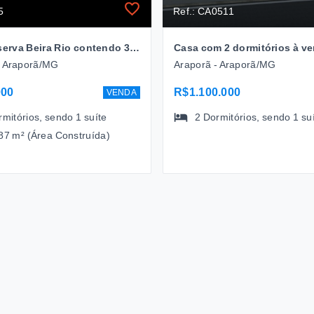
5
Ref.: CA0511
Casa Reserva Beira Rio contendo 3 quartos sendo um suite à venda, 121,87 m² por R$ 470.000,00 - Araporã - MG
- Araporã/MG
Araporã - Araporã/MG
000
R$1.100.000
VENDA
rmitórios
, sendo
1
suíte
2
Dormitórios
, sendo
1
su
87 m² (Área Construída)