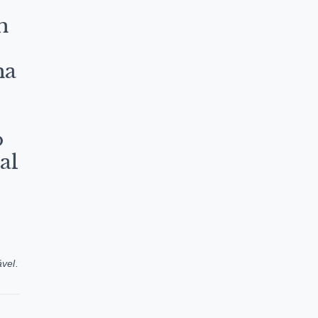
m
ma
o
al
vel.