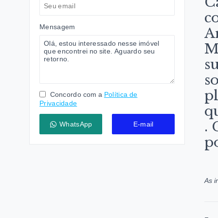
C
c
Mensagem
A
M
s
s
p
Concordo com a
Política de
Privacidade
qu
.
WhatsApp
E-mail
p
As i