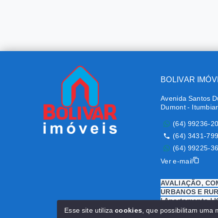
BOLIVAR IMÓV
Avenida Santos D
Dumont - Itumbia
(64) 99236-2
(64) 3431-79
(64) 99225-3
Ver e-mail
AVALIAÇÃO, CO
URBANOS E RURA
| Apartamento | Ki
Terreno | Área | 
Esse site utiliza
cookies
, que possibilitam uma