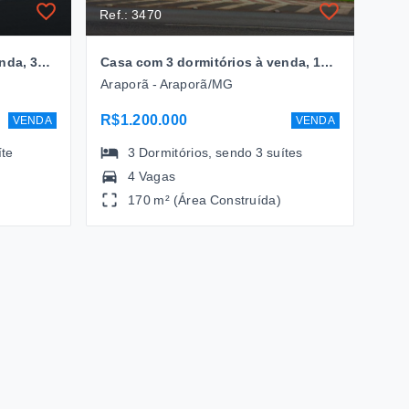
Ref.: 3470
Casa com 2 dormitórios à venda, 300 m² por R$ 1.100.000,00 - Araporã - Araporã/MG
Casa com 3 dormitórios à venda, 170 m² por R$ 1.200.000 - Araporã - Araporã/MG
Araporã - Araporã/MG
R$1.200.000
VENDA
VENDA
íte
3
Dormitórios
, sendo
3
suítes
4 Vagas
170 m² (Área Construída)