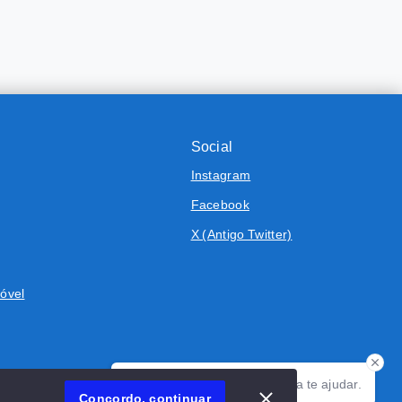
Social
Instagram
Facebook
X (Antigo Twitter)
óvel
Olá! Estamos disponíveis para te ajudar.
Concordo, continuar