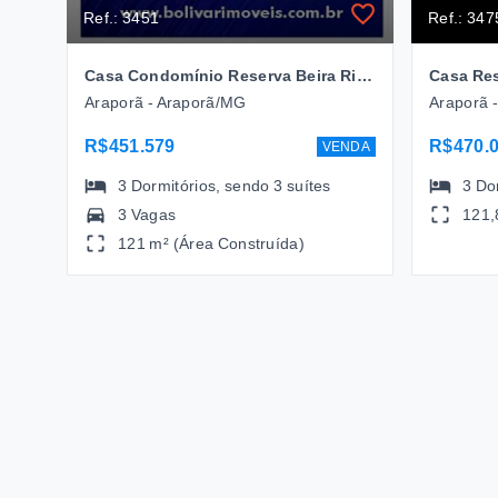
Ref.: 3451
Ref.: 347
Casa Condomínio Reserva Beira Rio com 3 suites à venda, 121 m² por R$ 451.579,00 - Araporã - Araporã/MG
Araporã - Araporã/MG
Araporã 
R$451.579
R$470.
VENDA
3
Dormitórios
, sendo
3
suítes
3
Do
3 Vagas
121,
121 m² (Área Construída)