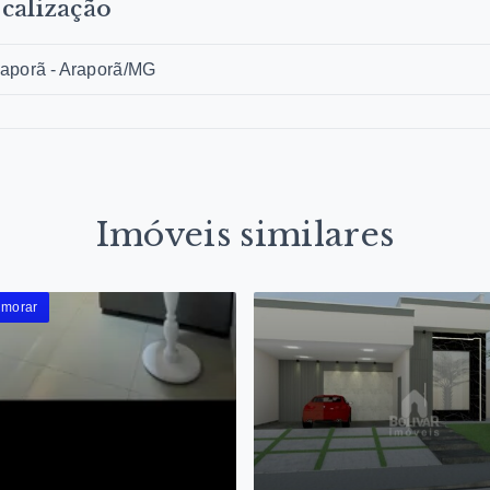
calização
aporã - Araporã/MG
Imóveis similares
 morar