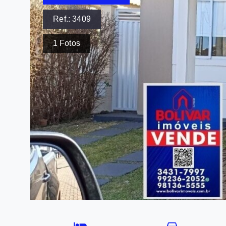
Ref.:
3409
1
Fotos