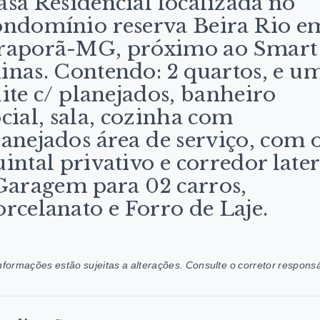
asa Residencial localizada no
ondomínio reserva Beira Rio e
raporã-MG, próximo ao Smart
inas. Contendo: 2 quartos, e u
uite c/ planejados, banheiro
ocial, sala, cozinha com
lanejados área de serviço, com 
intal privativo e corredor later
 Garagem para 02 carros,
orcelanato e Forro de Laje.
nformações estão sujeitas a alterações. Consulte o corretor responsá