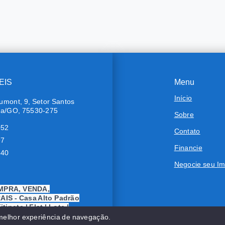
EIS
Menu
Início
umont, 9, Setor Santos
ra/GO, 75530-275
Sobre
052
Contato
97
Financie
640
Negocie seu Im
MPRA, VENDA,
IS - Casa Alto Padrão
tinete | Flat | Lote |
Chácara | Rancho |
 melhor experiência de navegação.