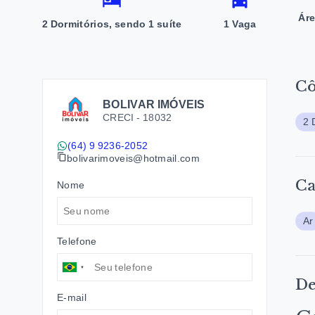
Áre
2 Dormitórios, sendo 1 suíte
1 Vaga
C
BOLIVAR IMÓVEIS
CRECI -
18032
2 
(64) 9 9236-2052
bolivarimoveis@hotmail.com
Ca
Nome
Ar
Telefone
De
E-mail