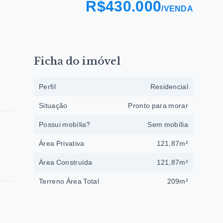
R$430.000
/
VENDA
Ficha do imóvel
Perfil
Residencial
Situação
Pronto para morar
Possui mobília?
Sem mobília
Área Privativa
121,87m²
Área Construída
121,87m²
Terreno Área Total
209m²