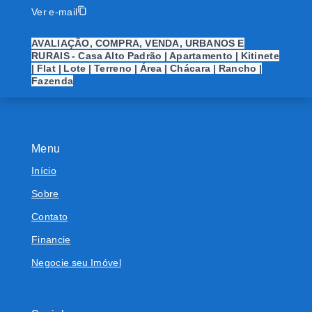
Ver e-mail
AVALIAÇÃO, COMPRA, VENDA, URBANOS E
RURAIS - Casa Alto Padrão | Apartamento | Kitinete
| Flat | Lote | Terreno | Área | Chácara | Rancho |
Fazenda
Menu
Início
Sobre
Contato
Financie
Negocie seu Imóvel