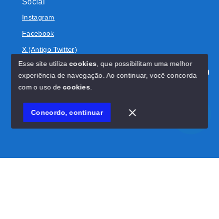
Social
Instagram
Facebook
X (Antigo Twitter)
Esse site utiliza
cookies
, que possibilitam uma melhor
experiência de navegação.
Ao continuar, você concorda
Olá! Estamos disponíveis para te ajudar.
com o uso de
cookies
.
© Copyright 2026 - BOLIVAR IMÓVEIS - Todos os direitos
reservados
Concordo, continuar
SITE PARA IMOBILIARIA
Início
Histórico
Favoritos