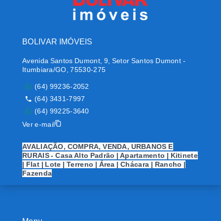
BOLIVAR IMÓVEIS
Avenida Santos Dumont, 9, Setor Santos Dumont -
Itumbiara/GO, 75530-275
(64) 99236-2052
(64) 3431-7997
(64) 99225-3640
Ver e-mail
AVALIAÇÃO, COMPRA, VENDA, URBANOS E
RURAIS - Casa Alto Padrão | Apartamento | Kitinete
| Flat | Lote | Terreno | Área | Chácara | Rancho |
Fazenda