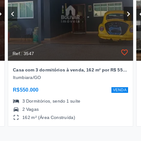
Ref.: 3547
Casa com 3 dormitórios à venda, 162 m² por R$ 550.000,00 - Alto Do Trindade- Itumbiara/GO
Itumbiara/GO
R$550.000
VENDA
3
Dormitórios
, sendo
1
suíte
2 Vagas
162 m² (Área Construída)