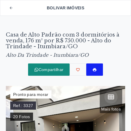
BOLIVAR IMÓVEIS
Casa de Alto Padrão com 3 dormitórios à
venda, 176 m² por R$ 750.000 - Alto do
Trindade - Itumbiara/GO
Alto Da Trindade - Itumbiara/GO
Compartilhar
Pronto para morar
Ref.:
3327
Mais fotos
20
Fotos