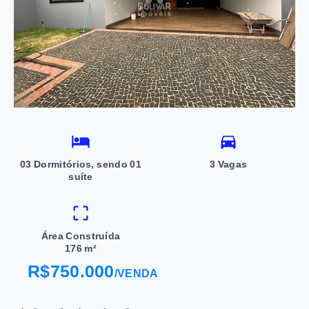
03 Dormitórios, sendo 01
3 Vagas
suíte
Área Construída
176 m²
R$750.000
/
VENDA