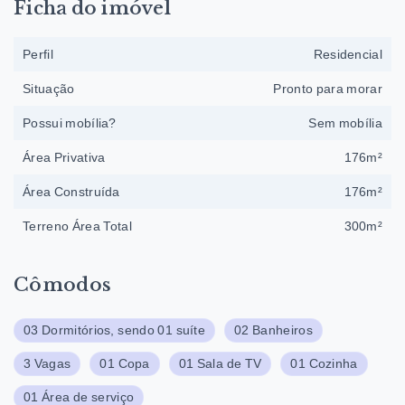
Ficha do imóvel
Perfil
Residencial
Situação
Pronto para morar
Possui mobília?
Sem mobília
Área Privativa
176m²
Área Construída
176m²
Terreno Área Total
300m²
Cômodos
03 Dormitórios, sendo 01 suíte
02 Banheiros
3 Vagas
01 Copa
01 Sala de TV
01 Cozinha
01 Área de serviço