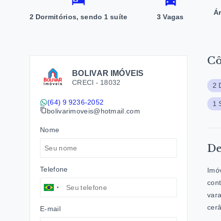
Á
2 Dormitórios, sendo 1 suíte
3 Vagas
C
BOLIVAR IMÓVEIS
CRECI -
18032
2 
(64) 9 9236-2052
1 
bolivarimoveis@hotmail.com
Nome
De
Telefone
Imóv
cont
vara
cer
E-mail