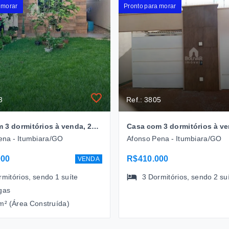
 morar
Pronto para morar
3
Ref.: 3805
Casa com 3 dormitórios à venda, 250 m² por R$ 790.000,00 - Afonso Pena - Itumbiara/GO
ena - Itumbiara/GO
Afonso Pena - Itumbiara/GO
000
R$410.000
VENDA
rmitórios
, sendo
1
suíte
3
Dormitórios
, sendo
2
su
gas
m² (Área Construída)