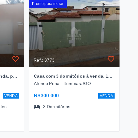
Pronto para morar
Ref.: 3773
Casa com 3 dormitórios à venda, por R$ 410.000 - Bairro Afonso Pena - Itumbiara/GO
Casa com 3 dormitórios à venda, 150 m² por R$ 300.000,00 - Bairro Afonso Pena - Itumbiara/GO
Afonso Pena - Itumbiara/GO
R$300.000
VENDA
VENDA
ítes
3
Dormitórios