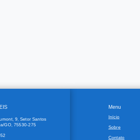
EIS
Menu
Início
umont, 9, Setor Santos
ra/GO, 75530-275
Sobre
052
Contato