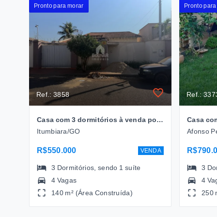
Pronto para morar
Pronto para
Ref.: 3858
Ref.: 337
Casa com 3 dormitórios à venda por R$ 550.000,00 - Bairro Afonso Pena - Itumbiara/GO
Itumbiara/GO
Afonso P
R$550.000
R$790.
VENDA
3
Dormitórios
, sendo
1
suíte
3
Do
4 Vagas
4 Va
140 m² (Área Construída)
250 