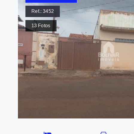
Ref.:
3452
13
Fotos