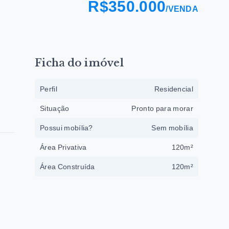
R$350.000
/
VENDA
Ficha do imóvel
Perfil
Residencial
Situação
Pronto para morar
Possui mobília?
Sem mobília
Área Privativa
120m²
Área Construída
120m²