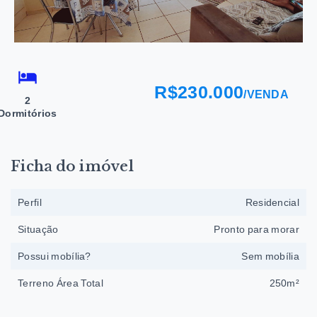
R$230.000
/
VENDA
2
Dormitórios
Ficha do imóvel
Perfil
Residencial
Situação
Pronto para morar
Possui mobília?
Sem mobília
Terreno Área Total
250m²