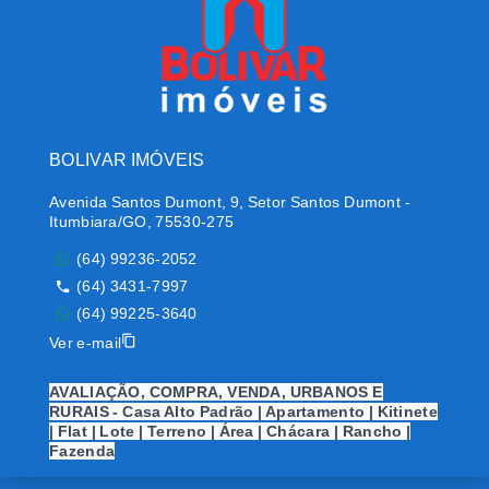
BOLIVAR IMÓVEIS
Avenida Santos Dumont, 9, Setor Santos Dumont -
Itumbiara/GO, 75530-275
(64) 99236-2052
(64) 3431-7997
(64) 99225-3640
Ver e-mail
AVALIAÇÃO, COMPRA, VENDA, URBANOS E
RURAIS - Casa Alto Padrão | Apartamento | Kitinete
| Flat | Lote | Terreno | Área | Chácara | Rancho |
Fazenda