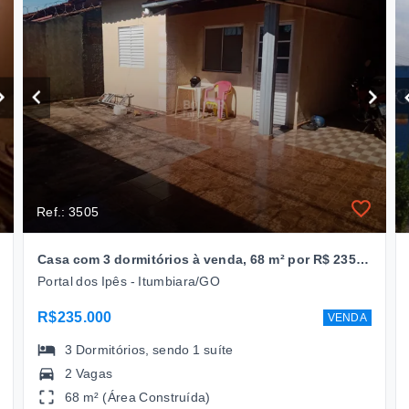
Ref.: 3505
Casa com 3 dormitórios à venda, 68 m² por R$ 235.000,00 - Portal Dos Ipes - Itumbiara/GO
Portal dos Ipês - Itumbiara/GO
R$235.000
VENDA
3
Dormitórios
, sendo
1
suíte
2 Vagas
68 m² (Área Construída)