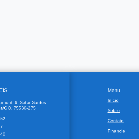
EIS
Menu
Início
umont, 9, Setor Santos
ra/GO, 75530-275
Sobre
052
Contato
97
Financie
640