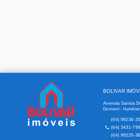
BOLIVAR IMÓV
Avenida Santos D
Dumont - Itumbia
(64) 99236-2
(64) 3431-79
(64) 99225-3