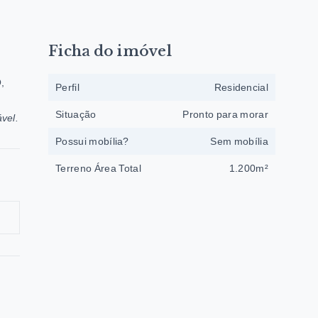
Ficha do imóvel
O,
Perfil
Residencial
Situação
Pronto para morar
vel.
Possui mobília?
Sem mobília
Terreno Área Total
1.200m²