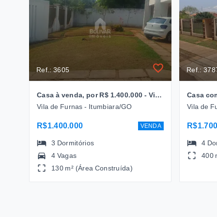
Ref.: 3605
Ref.: 378
Casa à venda, por R$ 1.400.000 - Vila de Furnas - Itumbiara/GO
Vila de Furnas - Itumbiara/GO
Vila de F
R$1.400.000
R$1.700
VENDA
3
Dormitórios
4
Do
4 Vagas
400 
130 m² (Área Construída)