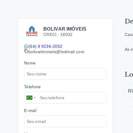
De
BOLIVAR IMÓVEIS
CRECI -
18032
Casa
(64) 9 9236-2052
As i
bolivarimoveis@hotmail.com
Nome
Lo
Telefone
RU
E-mail