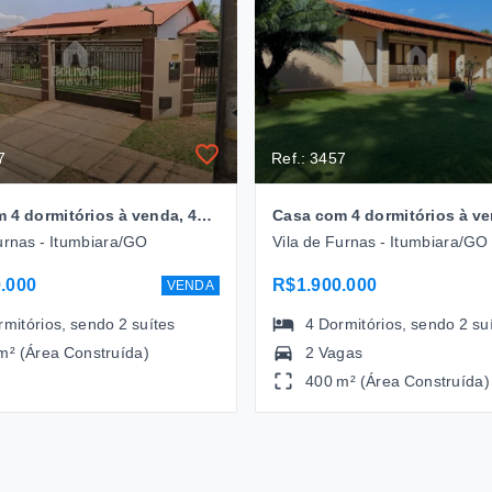
7
Ref.: 3457
Casa com 4 dormitórios à venda, 400 m², por R$ 1.700.000 - Villa de Furnas - Itumbiara/GO
urnas - Itumbiara/GO
Vila de Furnas - Itumbiara/GO
.000
R$1.900.000
VENDA
rmitórios
, sendo
2
suítes
4
Dormitórios
, sendo
2
su
m² (Área Construída)
2 Vagas
400 m² (Área Construída)