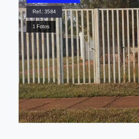
Ref.:
3584
1
Fotos