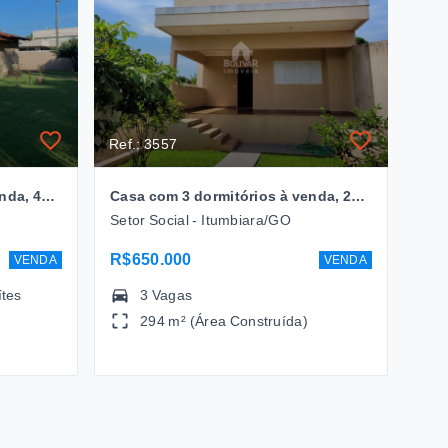
Ref.: 3557
Casa com 4 dormitórios à venda, 400 m² por R$ 1.900.000 - Vila de Furnas - Itumbiara/GO
Casa com 3 dormitórios à venda, 294 m² por R$ 650.000 - Setor Social- Itumbiara/GO
Setor Social - Itumbiara/GO
R$650.000
VENDA
VENDA
ítes
3 Vagas
294 m² (Área Construída)