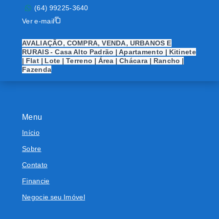
(64) 99225-3640
Ver e-mail
AVALIAÇÃO, COMPRA, VENDA, URBANOS E
RURAIS - Casa Alto Padrão | Apartamento | Kitinete
| Flat | Lote | Terreno | Área | Chácara | Rancho |
Fazenda
Menu
Início
Sobre
Contato
Financie
Negocie seu Imóvel