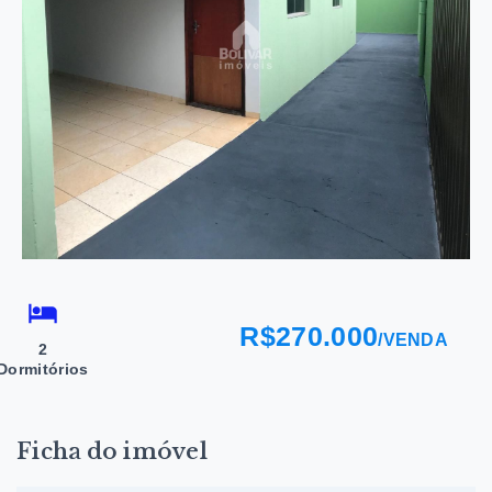
R$270.000
/
VENDA
2
Dormitórios
Ficha do imóvel