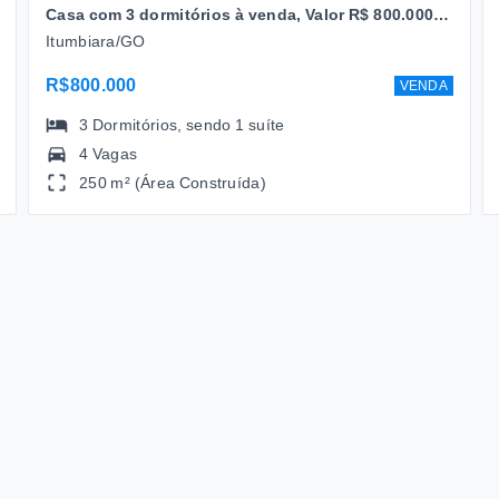
Casa com 3 dormitórios à venda, Valor R$ 800.000,00 250m² por R$ 700.000,00 -Bairro Jardim Leonora- Itumbiara/GO
Itumbiara/GO
R$800.000
VENDA
3
Dormitórios
, sendo
1
suíte
4 Vagas
250 m² (Área Construída)