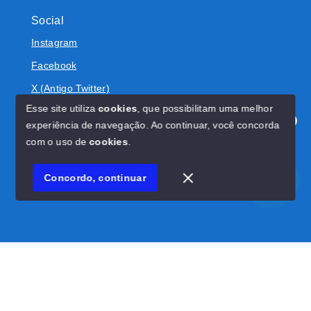
Social
Instagram
Facebook
X (Antigo Twitter)
Esse site utiliza
cookies
, que possibilitam uma melhor
experiência de navegação.
Ao continuar, você concorda
Olá! Estamos disponíveis para te ajudar.
com o uso de
cookies
.
© Copyright 2026 - BOLIVAR IMÓVEIS - Todos os direitos
reservados
Concordo, continuar
SITE PARA IMOBILIARIA
Início
Histórico
Favoritos