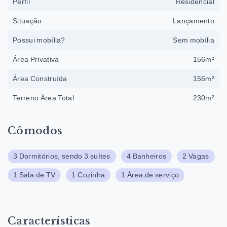
Perfil
Residencial
Situação
Lançamento
Possui mobília?
Sem mobília
Área Privativa
156m²
Área Construída
156m²
Terreno Área Total
230m²
Cômodos
3 Dormitórios, sendo 3 suítes
4 Banheiros
2 Vagas
1 Sala de TV
1 Cozinha
1 Área de serviço
Características