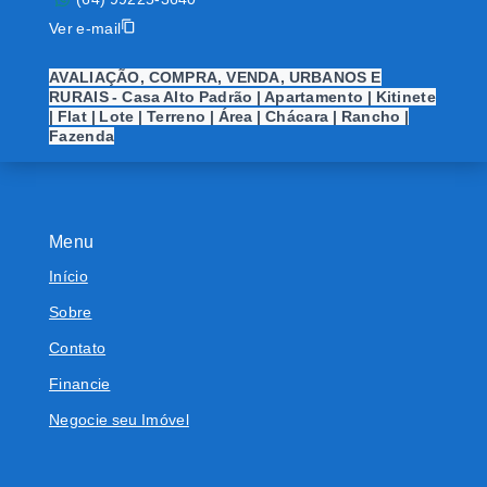
Ver e-mail
AVALIAÇÃO, COMPRA, VENDA, URBANOS E
RURAIS - Casa Alto Padrão | Apartamento | Kitinete
| Flat | Lote | Terreno | Área | Chácara | Rancho |
Fazenda
Menu
Início
Sobre
Contato
Financie
Negocie seu Imóvel