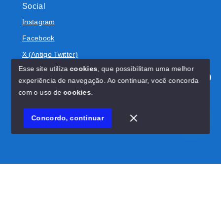
Social
Instagram
Facebook
X (Antigo Twitter)
Esse site utiliza
cookies
, que possibilitam uma melhor
experiência de navegação.
Ao continuar, você concorda
Olá! Estamos disponíveis para te ajudar.
com o uso de
cookies
.
© Copyright 2026 - BOLIVAR IMÓVEIS - Todos os direitos
reservados
Concordo, continuar
SITE PARA IMOBILIARIA
Início
Histórico
Favoritos