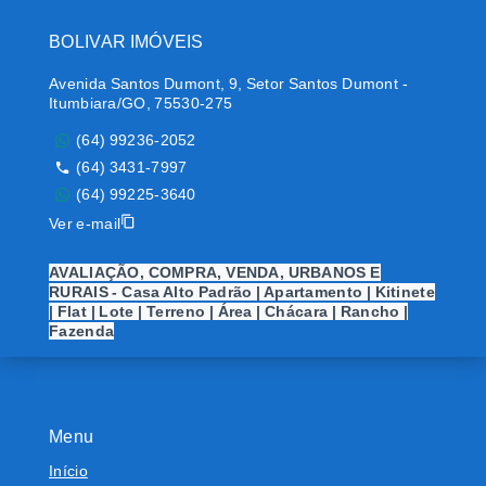
BOLIVAR IMÓVEIS
Avenida Santos Dumont, 9, Setor Santos Dumont -
Itumbiara/GO, 75530-275
(64) 99236-2052
(64) 3431-7997
(64) 99225-3640
Ver e-mail
AVALIAÇÃO, COMPRA, VENDA, URBANOS E
RURAIS - Casa Alto Padrão | Apartamento | Kitinete
| Flat | Lote | Terreno | Área | Chácara | Rancho |
Fazenda
Menu
Início