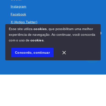
Instagram
Facebook
X (Antigo Twitter)
Esse site utiliza
cookies
, que possibilitam uma melhor
experiência de navegação.
Ao continuar, você concorda
Olá! Estamos disponíveis para te ajudar.
com o uso de
cookies
.
© Copyright 2026 - BOLIVAR IMÓVEIS - Todos os direitos
reservados
Concordo, continuar
SITE PARA IMOBILIARIA
Início
Histórico
Favoritos