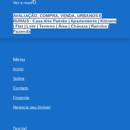
Ver e-mail
AVALIAÇÃO, COMPRA, VENDA, URBANOS E
RURAIS - Casa Alto Padrão | Apartamento | Kitinete
| Flat | Lote | Terreno | Área | Chácara | Rancho |
Fazenda
Menu
Início
Sobre
Contato
Financie
Negocie seu Imóvel
Social