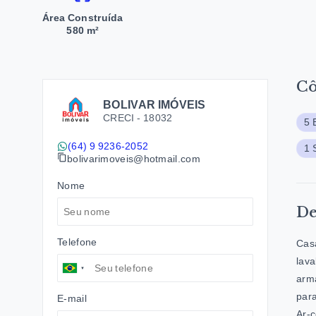
Área Construída
580 m²
C
BOLIVAR IMÓVEIS
CRECI -
18032
5 
(64) 9 9236-2052
1 
bolivarimoveis@hotmail.com
Nome
De
Telefone
Casa
lava
armá
para
E-mail
Ar-c