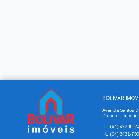
BOLIVAR IMÓV
Avenida Santos D
Dumont - Itumbia
(64) 99236-2
(64) 3431-79