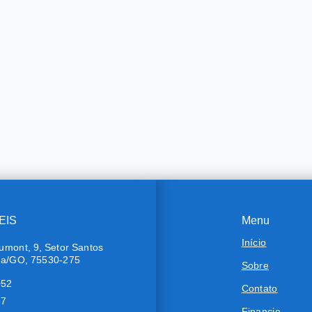
EIS
Menu
Início
umont, 9, Setor Santos
ra/GO, 75530-275
Sobre
052
Contato
97
Financie