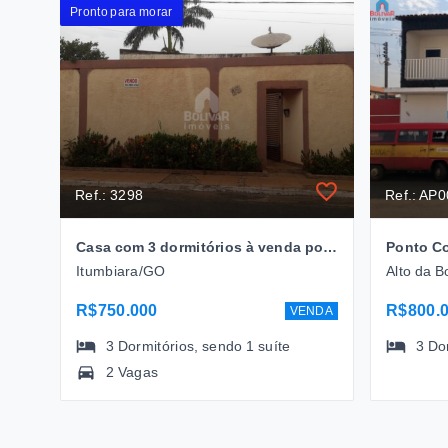
Pronto para morar
Ref.: 3298
Ref.: AP
Casa com 3 dormitórios à venda por R$ 750.000 - Alto da Boa Vista - Itumbiara/GO
Itumbiara/GO
Alto da B
R$750.000
R$800.
VENDA
3
Dormitórios
, sendo
1
suíte
3
Do
2 Vagas