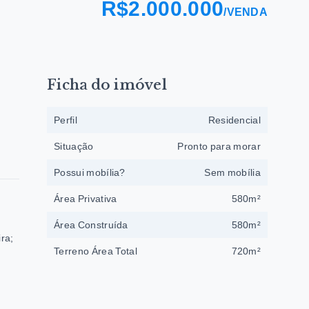
R$2.000.000
/
VENDA
Ficha do imóvel
Perfil
Residencial
Situação
Pronto para morar
Possui mobília?
Sem mobília
Área Privativa
580m²
Área Construída
580m²
ra;
Terreno Área Total
720m²