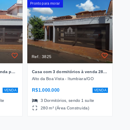
Pronto para morar
Ref.: 3825
Casa com 3 dormitórios, - venda por R$ 90.000,00- Bairro Alto Da Boa Vista - Itumbiara/GO
Casa com 3 dormitórios à venda 280m² por R$ 1.000.000,00 - Alto da Boa vista- Itumbiara/GO
Alto da Boa Vista - Itumbiara/GO
R$1.000.000
VENDA
VENDA
íte
3
Dormitórios
, sendo
1
suíte
280 m² (Área Construída)