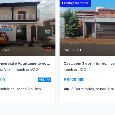
Pronto para morar
0004-1
Ref.: 3840
Ponto Comercial e Apartamento com 3 dormitórios, 12 m² - venda por R$ 800.000,00 ou aluguel por R$ 4.000,00/mês - Alto da Boa Vista - Itumbiara/GO
oa Vista - Itumbiara/GO
Itumbiara/GO
000
R$970.000
VENDA
rmitórios
, sendo
3
suítes
3
Dormitórios
, sendo
1
su