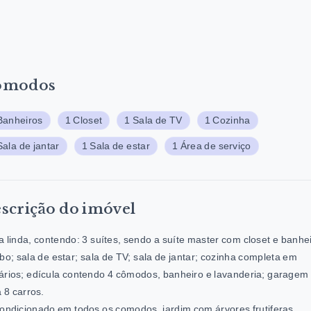
ômodos
Banheiros
1 Closet
1 Sala de TV
1 Cozinha
Sala de jantar
1 Sala de estar
1 Área de serviço
scrição do imóvel
 linda, contendo: 3 suítes, sendo a suíte master com closet e banhei
bo; sala de estar; sala de TV; sala de jantar; cozinha completa em
rios; edícula contendo 4 cômodos, banheiro e lavanderia; garagem
 8 carros.
ondicionado em todos os comodos, jardim com árvores frutiferas