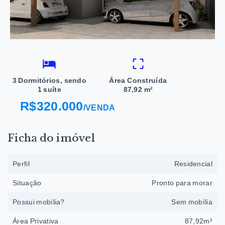
3 Dormitórios, sendo
Área Construída
1 suíte
87,92 m²
R$320.000
/
VENDA
Ficha do imóvel
Perfil
Residencial
Situação
Pronto para morar
Possui mobília?
Sem mobília
Área Privativa
87,92m²