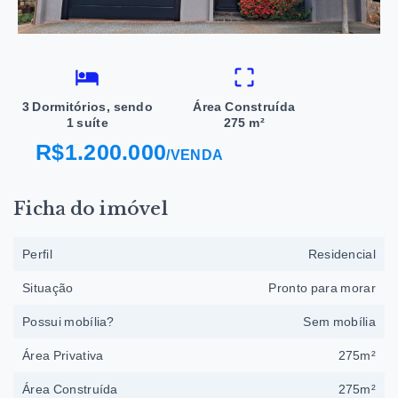
3 Dormitórios, sendo
Área Construída
1 suíte
275 m²
R$1.200.000
/
VENDA
Ficha do imóvel
Perfil
Residencial
Situação
Pronto para morar
Possui mobília?
Sem mobília
Área Privativa
275m²
Área Construída
275m²