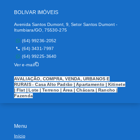
BOLIVAR IMÓVEIS
Avenida Santos Dumont, 9, Setor Santos Dumont -
Itumbiara/GO, 75530-275
(64) 99236-2052
(64) 3431-7997
(64) 99225-3640
Ver e-mail
AVALIAÇÃO, COMPRA, VENDA, URBANOS E
RURAIS - Casa Alto Padrão | Apartamento | Kitinete
| Flat | Lote | Terreno | Área | Chácara | Rancho |
Fazenda
Menu
Início