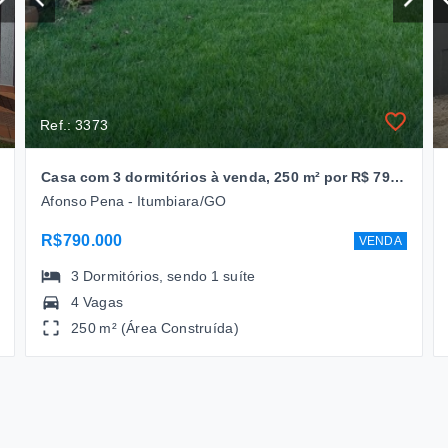
Ref.: 3373
Casa com 3 dormitórios à venda, 250 m² por R$ 790.000,00 - Afonso Pena - Itumbiara/GO
Afonso Pena - Itumbiara/GO
R$790.000
VENDA
3
Dormitórios
, sendo
1
suíte
4 Vagas
250 m² (Área Construída)