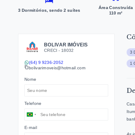
Área Construída
3 Dormitórios, sendo 2 suítes
110 m²
C
BOLIVAR IMÓVEIS
CRECI -
18032
3 
(64) 9 9236-2052
1 
bolivarimoveis@hotmail.com
Nome
De
Telefone
Casa
Itum
banh
E-mail
As i