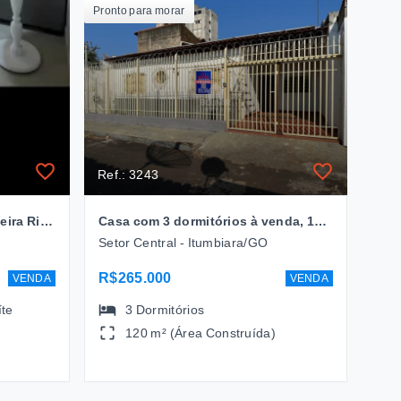
Pronto para morar
Ref.: 3243
Casa Condomínio Reserva Beira Rio contendo 3 quartos sendo um suite à venda, 121,87 m² por R$ 410.000,00 - Araporã/MG
Casa com 3 dormitórios à venda, 120m² por R$ 265.000,00 - Setor Central - Itumbiara/GO
Setor Central - Itumbiara/GO
R$265.000
VENDA
VENDA
íte
3
Dormitórios
120 m² (Área Construída)