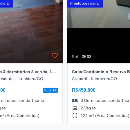
 morar
Pronto para morar
1
Ref.: 3563
Casa com 3 dormitórios à venda, 120m² por R$ 340.000,00 - Alto Do Trindade - Itumbiara/GO
rindade - Itumbiara/GO
Araporã - Itumbiara/GO
000
R$450.000
VENDA
rmitórios
, sendo
1
suíte
3
Dormitórios
, sendo
1
su
gas
2 Vagas
m² (Área Construída)
121 m² (Área Construída)