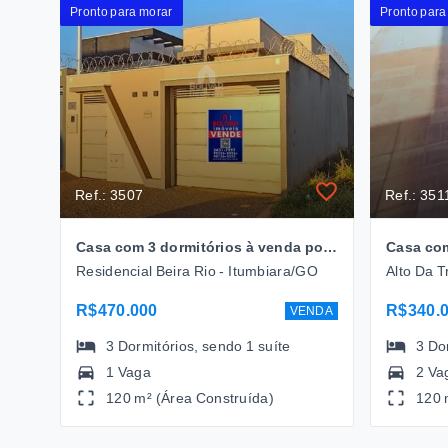
Pronto para morar
Pronto para
Ref.: 3507
Ref.: 351
Casa com 3 dormitórios à venda por R$ 470.000,00 - Residencial beira Rio I - Itumbiara/GO
Residencial Beira Rio - Itumbiara/GO
Alto Da T
R$470.000
R$340.
VENDA
3
Dormitórios
, sendo
1
suíte
3
Do
1 Vaga
2 Va
120 m² (Área Construída)
120 