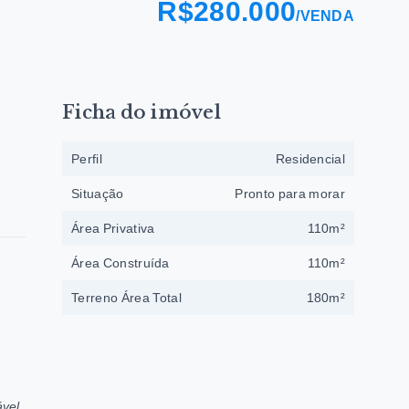
R$280.000
/
VENDA
Ficha do imóvel
Perfil
Residencial
Situação
Pronto para morar
Área Privativa
110m²
Área Construída
110m²
Terreno Área Total
180m²
vel.