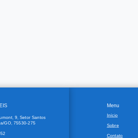
EIS
Menu
Início
umont, 9, Setor Santos
ra/GO, 75530-275
Sobre
052
Contato