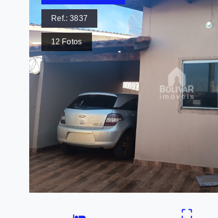
Ref.:
3837
12
Fotos