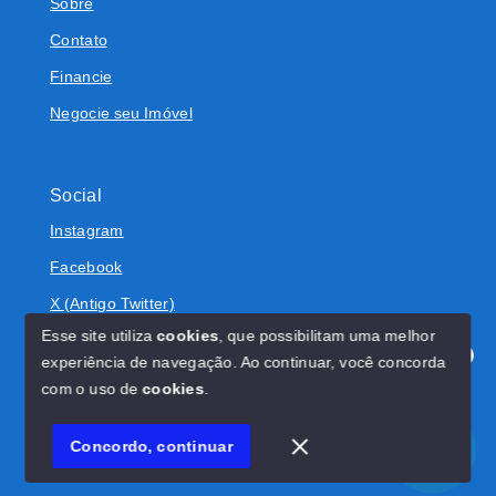
Sobre
Contato
Financie
Negocie seu Imóvel
Social
Instagram
Facebook
X (Antigo Twitter)
Esse site utiliza
cookies
, que possibilitam uma melhor
experiência de navegação.
Ao continuar, você concorda
Olá! Estamos disponíveis para te ajudar.
com o uso de
cookies
.
© Copyright 2026 - BOLIVAR IMÓVEIS - Todos os direitos
reservados
Concordo, continuar
SITE PARA IMOBILIARIA