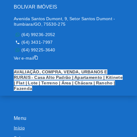
BOLIVAR IMÓVEIS
Avenida Santos Dumont, 9, Setor Santos Dumont -
Itumbiara/GO, 75530-275
(64) 99236-2052
(64) 3431-7997
(64) 99225-3640
Ver e-mail
AVALIAÇÃO, COMPRA, VENDA, URBANOS E
RURAIS - Casa Alto Padrão | Apartamento | Kitinete
| Flat | Lote | Terreno | Área | Chácara | Rancho |
Fazenda
Menu
Início