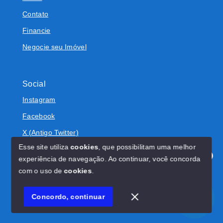
Contato
Financie
Negocie seu Imóvel
Social
Instagram
Facebook
X (Antigo Twitter)
Esse site utiliza
cookies
, que possibilitam uma melhor
experiência de navegação.
Ao continuar, você concorda
Olá! Estamos disponíveis para te ajudar.
com o uso de
cookies
.
© Copyright 2026 - BOLIVAR IMÓVEIS - Todos os direitos
reservados
Concordo, continuar
SITE PARA IMOBILIARIA