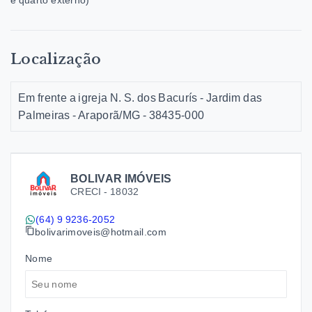
e quarto externo)
Localização
Em frente a igreja N. S. dos Bacurís - Jardim das
Palmeiras - Araporã/MG
- 38435-000
BOLIVAR IMÓVEIS
CRECI -
18032
(64) 9 9236-2052
bolivarimoveis@hotmail.com
Nome