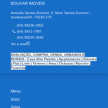
BOLIVAR IMÓVEIS
Avenida Santos Dumont, 9, Setor Santos Dumont -
Itumbiara/GO, 75530-275
(64) 99236-2052
(64) 3431-7997
(64) 99225-3640
Ver e-mail
AVALIAÇÃO, COMPRA, VENDA, URBANOS E
RURAIS - Casa Alto Padrão | Apartamento | Kitinete
| Flat | Lote | Terreno | Área | Chácara | Rancho |
Fazenda
Menu
Início
Sobre