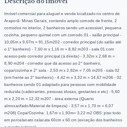
Descrição do imóvel
Imóvel comercial para aluguel e venda localizado no centro de
Araporã- Minas Gerais, contendo amplo comodo de frente, 2
comodos no interior, 2 banheiros sendo um acessivel, pequena
cozinha, pequeno quintal com um comodo.01 - salão principal -
10,05m x 9,07m = 91,15m202 - corredor principal (do salão até
o 1° banheiro) - 7,60 m x 1,16 m = 8,82 m203 - sala 01 com
acesso pelo corredor principal (à direita) - 3,32m x 2,68 m =
8,90 m204 - corredor que dá acesso ao 2° banheiro,
copa/cozinha e 2° sala - 2,50 m x 2,82m = 7,05 m205 - sala 02
(em frente ao 2° banheiro) - 4,42 m x 3,32 m = 14,67 m206 - 02
banheiros sendo 01 adaptado para pessoas com mobilidade
reduzida (cadeirantes, pessoas idosas, gestantes e etc) - 5,60
m x 2,20 m = 12,32 m207 - área externa (Quarto
almoxarifado/Material de limpeza) - 3,57 m x 1,70 m = 6,07
m208) Copa/Cozinha: 1,67m x 1,93m= 3,22 m2 OBS: piso todo
em porcelanato calacata 60cm x 60 cm (exceção dos banheiros