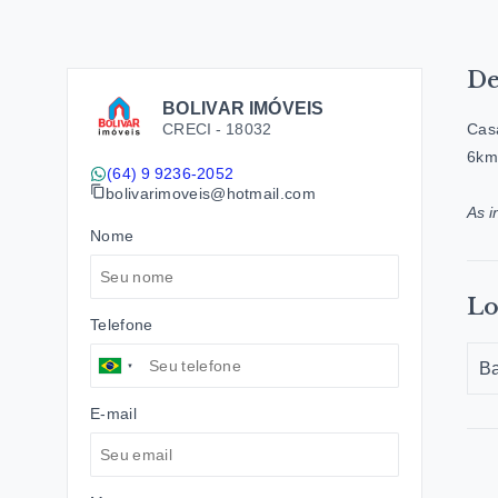
De
BOLIVAR IMÓVEIS
CRECI -
18032
Casa
6km 
(64) 9 9236-2052
bolivarimoveis@hotmail.com
As i
Nome
Lo
Telefone
B
E-mail