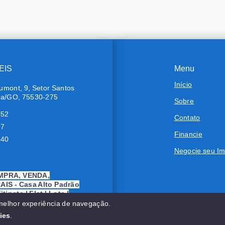
EIS
Menu
Início
umont, 9, Setor Santos
ra/GO, 75530-275
Sobre
052
Contato
97
Financie
640
Negocie seu Im
MPRA, VENDA,
IS - Casa Alto Padrão
tinete | Flat | Lote |
Chácara | Rancho |
 melhor experiência de navegação.
ies
.