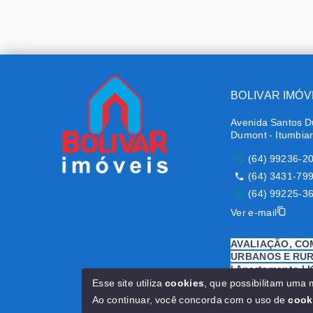
BOLIVAR IMÓV
Avenida Santos D
Dumont - Itumbia
(64) 99236-2
(64) 3431-79
(64) 99225-3
Ver e-mail
AVALIAÇÃO, CO
URBANOS E RURA
| Apartamento | Ki
Terreno | Área | 
Esse site utiliza
cookies
, que possibilitam uma
Fazenda
Ao continuar, você concorda com o uso de
cook