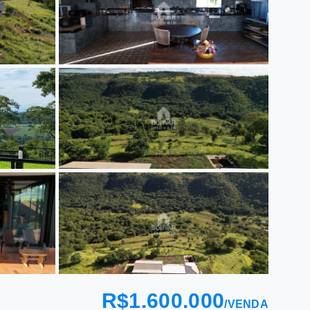
R$1.600.000
/
VENDA