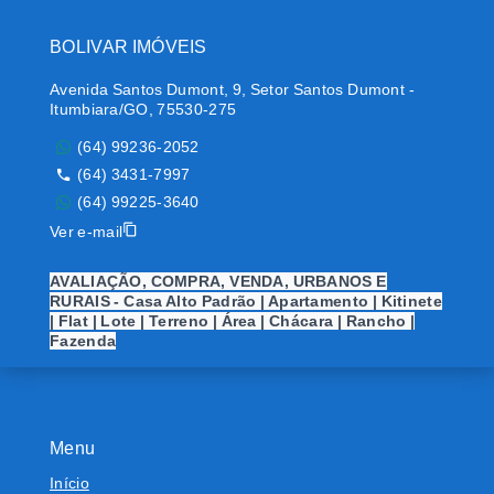
BOLIVAR IMÓVEIS
Avenida Santos Dumont, 9, Setor Santos Dumont -
Itumbiara/GO, 75530-275
(64) 99236-2052
(64) 3431-7997
(64) 99225-3640
Ver e-mail
AVALIAÇÃO, COMPRA, VENDA, URBANOS E
RURAIS - Casa Alto Padrão | Apartamento | Kitinete
| Flat | Lote | Terreno | Área | Chácara | Rancho |
Fazenda
Menu
Início