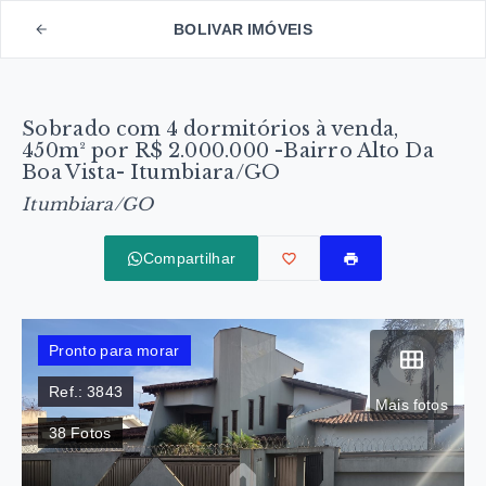
BOLIVAR IMÓVEIS
Sobrado com 4 dormitórios à venda,
450m² por R$ 2.000.000 -Bairro Alto Da
Boa Vista- Itumbiara/GO
Itumbiara/GO
Compartilhar
Pronto para morar
Ref.:
3843
Mais fotos
38
Fotos