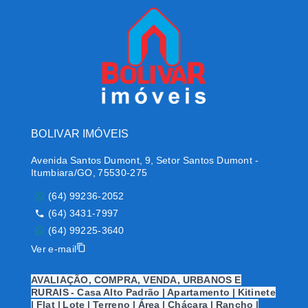
BOLIVAR IMÓVEIS
Avenida Santos Dumont, 9, Setor Santos Dumont -
Itumbiara/GO, 75530-275
(64) 99236-2052
(64) 3431-7997
(64) 99225-3640
Ver e-mail
AVALIAÇÃO, COMPRA, VENDA, URBANOS E
RURAIS - Casa Alto Padrão | Apartamento | Kitinete
| Flat | Lote | Terreno | Área | Chácara | Rancho |