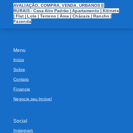
AVALIAÇÃO, COMPRA, VENDA, URBANOS E
RURAIS - Casa Alto Padrão | Apartamento | Kitinete
| Flat | Lote | Terreno | Área | Chácara | Rancho |
Fazenda
Menu
Início
Sobre
Contato
Financie
Negocie seu Imóvel
Social
Instagram