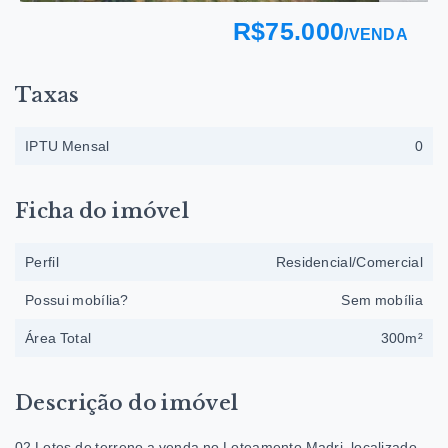
R$75.000
/
VENDA
Taxas
IPTU Mensal
0
Ficha do imóvel
Perfil
Residencial/Comercial
Possui mobília?
Sem mobília
Área Total
300m²
Descrição do imóvel
02 Lotes de terreno a venda no Loteamento Madri, localizado