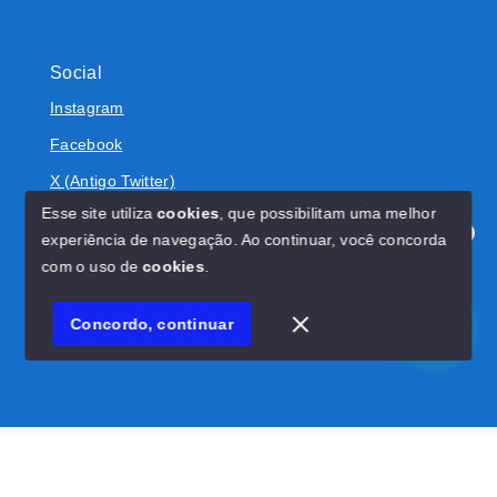
Social
Instagram
Facebook
X (Antigo Twitter)
Esse site utiliza
cookies
, que possibilitam uma melhor
experiência de navegação.
Ao continuar, você concorda
Olá! Estamos disponíveis para te ajudar.
com o uso de
cookies
.
© Copyright 2026 - BOLIVAR IMÓVEIS - Todos os direitos
reservados
Concordo, continuar
SITE PARA IMOBILIARIA
Início
Histórico
Favoritos