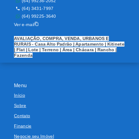
(64) 99236-2052
(64) 3431-7997
(64) 99225-3640
Ver e-mail
AVALIAÇÃO, COMPRA, VENDA, URBANOS E
RURAIS - Casa Alto Padrão | Apartamento | Kitinete
| Flat | Lote | Terreno | Área | Chácara | Rancho |
Fazenda
Menu
Início
Sobre
Contato
Financie
Negocie seu Imóvel