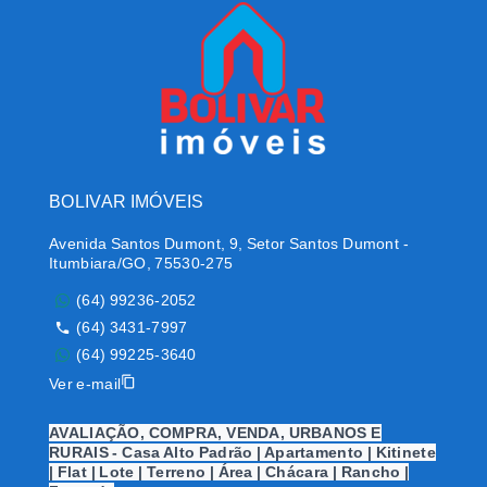
BOLIVAR IMÓVEIS
Avenida Santos Dumont, 9, Setor Santos Dumont -
Itumbiara/GO, 75530-275
(64) 99236-2052
(64) 3431-7997
(64) 99225-3640
Ver e-mail
AVALIAÇÃO, COMPRA, VENDA, URBANOS E
RURAIS - Casa Alto Padrão | Apartamento | Kitinete
| Flat | Lote | Terreno | Área | Chácara | Rancho |