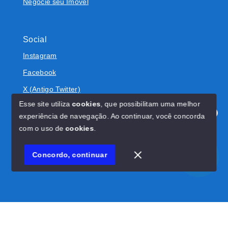
Negocie seu Imóvel
Social
Instagram
Facebook
X (Antigo Twitter)
Esse site utiliza
cookies
, que possibilitam uma melhor
experiência de navegação.
Ao continuar, você concorda
Olá! Estamos disponíveis para te ajudar.
com o uso de
cookies
.
© Copyright 2026 - BOLIVAR IMÓVEIS - Todos os direitos
reservados
Concordo, continuar
SITE PARA IMOBILIARIA
Início
Histórico
Favoritos