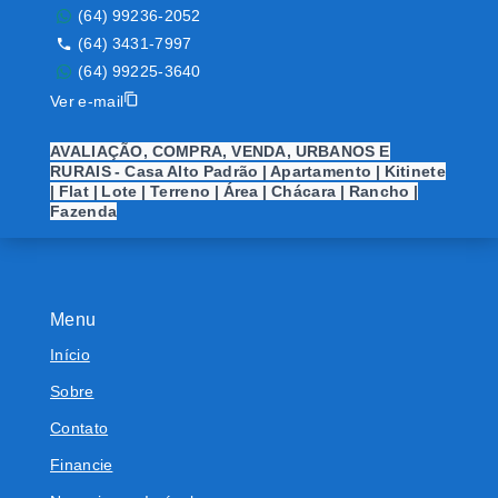
(64) 99236-2052
(64) 3431-7997
(64) 99225-3640
Ver e-mail
AVALIAÇÃO, COMPRA, VENDA, URBANOS E
RURAIS - Casa Alto Padrão | Apartamento | Kitinete
| Flat | Lote | Terreno | Área | Chácara | Rancho |
Fazenda
Menu
Início
Sobre
Contato
Financie