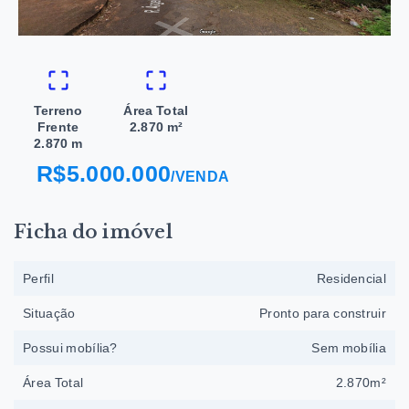
Terreno
Área Total
Frente
2.870 m²
2.870 m
R$5.000.000
/
VENDA
Ficha do imóvel
Perfil
Residencial
Situação
Pronto para construir
Possui mobília?
Sem mobília
Área Total
2.870m²