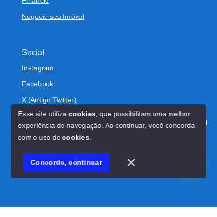
Financie
Negocie seu Imóvel
Social
Instagram
Facebook
X (Antigo Twitter)
Esse site utiliza
cookies
, que possibilitam uma melhor
experiência de navegação.
Ao continuar, você concorda
Olá! Estamos disponíveis para te ajudar.
com o uso de
cookies
.
© Copyright 2026 - BOLIVAR IMÓVEIS - Todos os direitos
reservados
Concordo, continuar
SITE PARA IMOBILIARIA