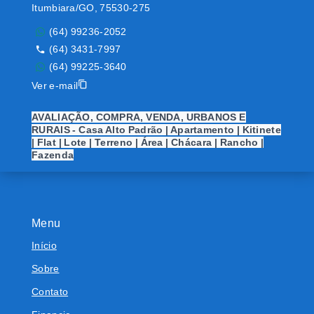
Itumbiara/GO, 75530-275
(64) 99236-2052
(64) 3431-7997
(64) 99225-3640
Ver e-mail
AVALIAÇÃO, COMPRA, VENDA, URBANOS E
RURAIS - Casa Alto Padrão | Apartamento | Kitinete
| Flat | Lote | Terreno | Área | Chácara | Rancho |
Fazenda
Menu
Início
Sobre
Contato